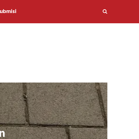
ubmisi
n