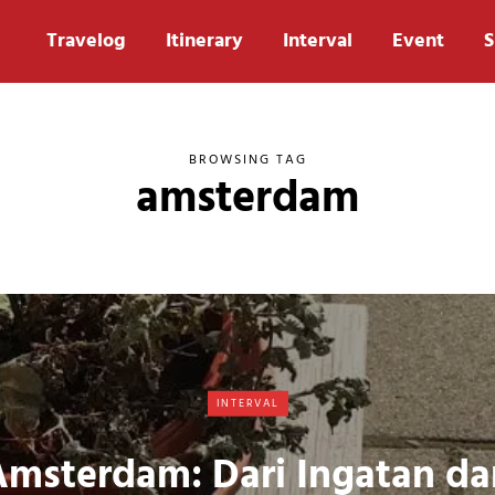
Travelog
Itinerary
Interval
Event
S
BROWSING TAG
amsterdam
INTERVAL
Amsterdam: Dari Ingatan da