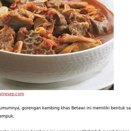
ariresep.com
umumnya, gorengan kambing khas Betawi ini memiliki bentuk saj
 empuk.