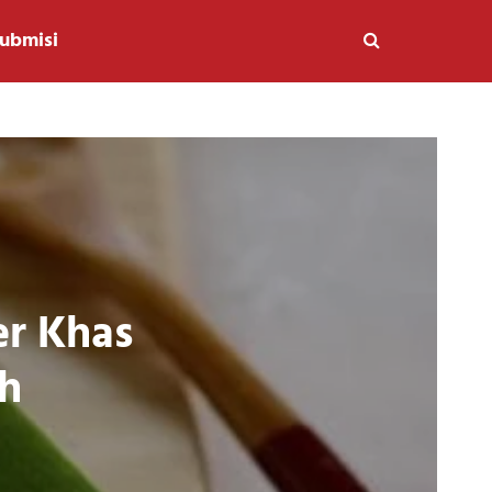
ubmisi
er Khas
h