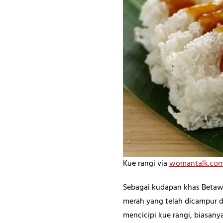
Kue rangi via
womantalk.co
Sebagai kudapan khas Betawi 
merah yang telah dicampur
mencicipi kue rangi, biasany