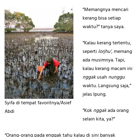
“Memangnya mencari
kerang bisa setiap
waktu?” tanya saya.
“Kalau kerang tertentu,
seperti
lorjhu’
, memang
ada musimnya. Tapi,
kalau kerang macam ini
nggak
usah
nunggu
waktu. Langsung saja,”
jelas Ipung.
Syifa di tempat favoritnya/Asief
“Kok
nggak
ada orang
Abdi
selain kita, ya?”
“Orang-orang pada enggak tahu kalau di sini banyak