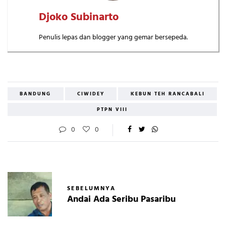
Djoko Subinarto
Penulis lepas dan blogger yang gemar bersepeda.
BANDUNG
CIWIDEY
KEBUN TEH RANCABALI
PTPN VIII
0
0
SEBELUMNYA
Andai Ada Seribu Pasaribu