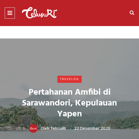
TRAVELOG
Pertahanan Amfibi di
Sarawandori, Kepulauan
Yapen
Oleh
TelusuRI
22 Desember 2020