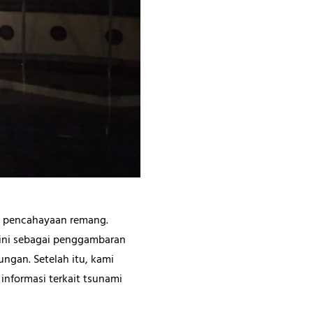
an pencahayaan remang.
l ini sebagai penggambaran
ngan. Setelah itu, kami
nformasi terkait tsunami