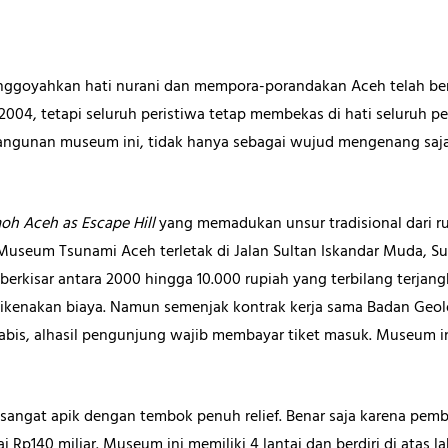
goyahkan hati nurani dan mempora-porandakan Aceh telah berla
004, tetapi seluruh peristiwa tetap membekas di hati seluruh p
ngunan museum ini, tidak hanya sebagai wujud mengenang saja, 
oh Aceh as Escape Hill
yang memadukan unsur tradisional dari 
Museum Tsunami Aceh terletak di Jalan Sultan Iskandar Muda, Su
berkisar antara 2000 hingga 10.000 rupiah yang terbilang terjan
ikenakan biaya. Namun semenjak kontrak kerja sama Badan Geol
abis, alhasil pengunjung wajib membayar tiket masuk. Museum ini
g sangat apik dengan tembok penuh relief. Benar saja karena pe
p140 miliar. Museum ini memiliki 4 lantai dan berdiri di atas l