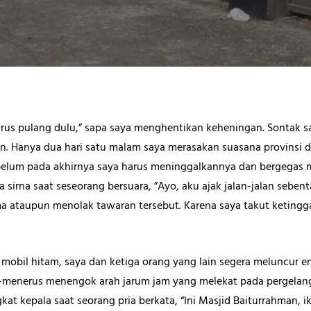
rus pulang dulu,” sapa saya menghentikan keheningan. Sontak sa
. Hanya dua hari satu malam saya merasakan suasana provinsi di
Sebelum pada akhirnya saya harus meninggalkannya dan bergegas
sirna saat seseorang bersuara, ”Ayo, aku ajak jalan-jalan sebenta
 ataupun menolak tawaran tersebut. Karena saya takut ketingg
bil hitam, saya dan ketiga orang yang lain segera meluncur e
-menerus menengok arah jarum jam yang melekat pada pergelanga
t kepala saat seorang pria berkata, “Ini Masjid Baiturrahman, ik