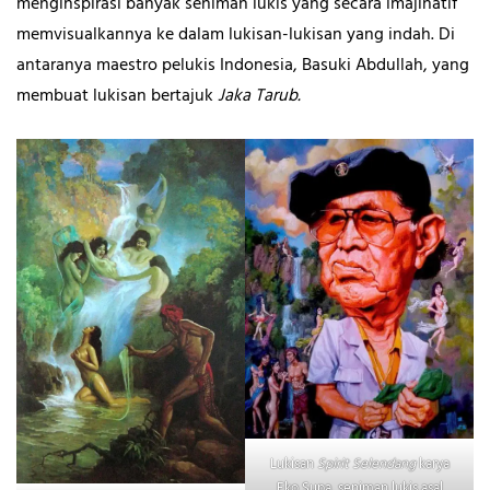
menginspirasi banyak seniman lukis yang secara imajinatif
memvisualkannya ke dalam lukisan-lukisan yang indah. Di
antaranya maestro pelukis Indonesia, Basuki Abdullah, yang
membuat lukisan bertajuk
Jaka Tarub.
Lukisan
Spirit Selendang
karya
Eko Supa, seniman lukis asal