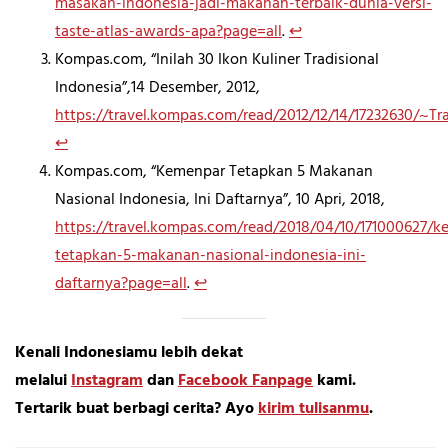
masakan-indonesia-jadi-makanan-terbaik-dunia-versi-
taste-atlas-awards-apa?page=all
.
↩︎
Kompas.com, “Inilah 30 Ikon Kuliner Tradisional
Indonesia”,14 Desember, 2012,
https://travel.kompas.com/read/2012/12/14/17232630/~T
↩︎
Kompas.com, “Kemenpar Tetapkan 5 Makanan
Nasional Indonesia, Ini Daftarnya”, 10 Apri, 2018,
https://travel.kompas.com/read/2018/04/10/171000627/k
tetapkan-5-makanan-nasional-indonesia-ini-
daftarnya?page=all
.
↩︎
Kenali Indonesiamu lebih dekat
melalui
Instagram
dan
Facebook Fanpage
kami.
Tertarik buat berbagi cerita? Ayo
kirim tulisanmu
.