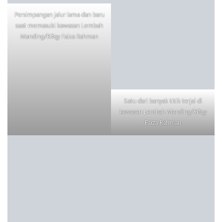
Persimpangan jalur lama dan baru
saat memasuki kawasan Lembah
Manding/Rifqy Faiza Rahman
Satu dari banyak titik terjal di
kawasan Lembah Manding/Rifqy
Faiza Rahman