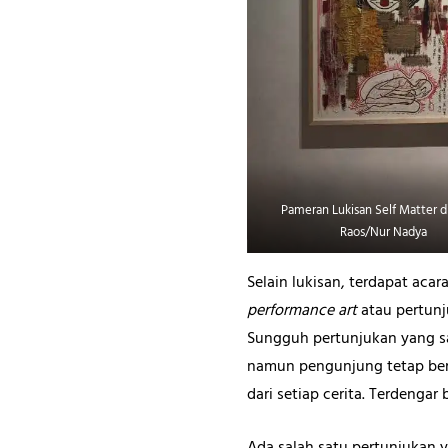
Pameran Lukisan Self Matter di
Raos/Nur Nadya
Selain lukisan, terdapat aca
performance art
atau pertunj
Sungguh pertunjukan yang s
namun pengunjung tetap bers
dari setiap cerita. Terdenga