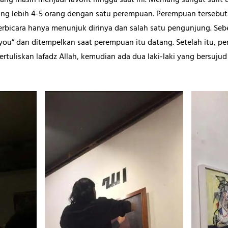
ang masih menjadi favorit hingga saat ini. Memang sangat sulit 
ng lebih 4-5 orang dengan satu perempuan. Perempuan tersebut b
rbicara hanya menunjuk dirinya dan salah satu pengunjung. S
“you” dan ditempelkan saat perempuan itu datang. Setelah itu, p
bertuliskan lafadz Allah, kemudian ada dua laki-laki yang bersuj