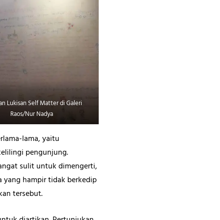
n Lukisan Self Matter di Galeri
Raos/Nur Nadya
erlama-lama, yaitu
kelilingi pengunjung.
gat sulit untuk dimengerti,
 yang hampir tidak berkedip
kan tersebut.