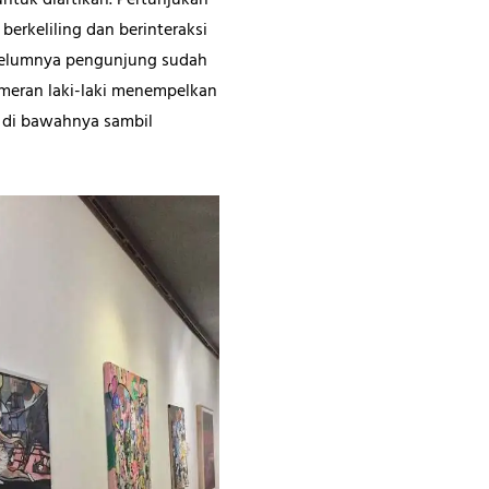
untuk diartikan. Pertunjukan
erkeliling dan berinteraksi
ebelumnya pengunjung sudah
emeran laki-laki menempelkan
ud di bawahnya sambil