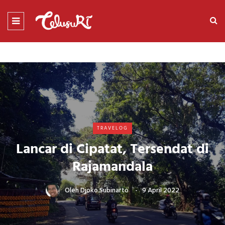
TRAVELOG
Lancar di Cipatat, Tersendat di
Rajamandala
Oleh
Djoko Subinarto
9 April 2022