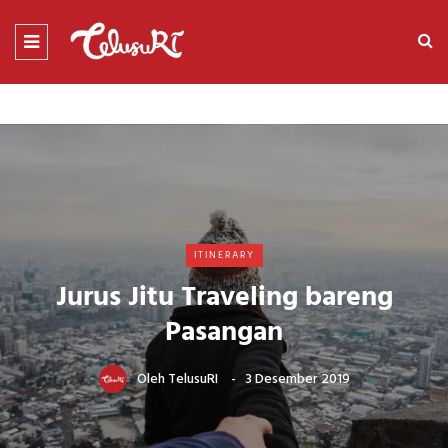
ITINERARY
Jurus Jitu Traveling bareng
Pasangan
Oleh
TelusuRI
3 Desember 2019