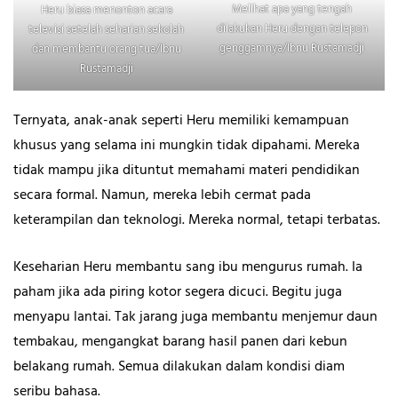
Melihat apa yang tengah
Heru biasa menonton acara
dilakukan Heru dengan telepon
televisi setelah seharian sekolah
genggamnya/Ibnu Rustamadji
dan membantu orang tua/Ibnu
Rustamadji
Ternyata, anak-anak seperti Heru memiliki kemampuan
khusus yang selama ini mungkin tidak dipahami. Mereka
tidak mampu jika dituntut memahami materi pendidikan
secara formal. Namun, mereka lebih cermat pada
keterampilan dan teknologi. Mereka normal, tetapi terbatas.
Keseharian Heru membantu sang ibu mengurus rumah. Ia
paham jika ada piring kotor segera dicuci. Begitu juga
menyapu lantai. Tak jarang juga membantu menjemur daun
tembakau, mengangkat barang hasil panen dari kebun
belakang rumah. Semua dilakukan dalam kondisi diam
seribu bahasa.