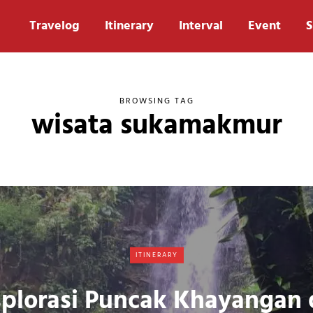
Travelog
Itinerary
Interval
Event
S
BROWSING TAG
wisata sukamakmur
ITINERARY
plorasi Puncak Khayangan