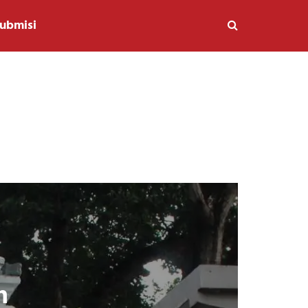
ubmisi
n