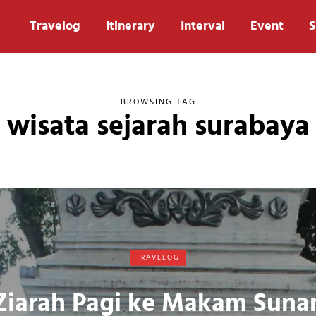
Travelog
Itinerary
Interval
Event
S
BROWSING TAG
wisata sejarah surabaya
TRAVELOG
Ziarah Pagi ke Makam Suna