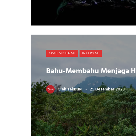
ARAH SINGGAH
INTERVAL
Bahu-Membahu Menjaga H
Oleh
TelusuRI
25 Desember 2023