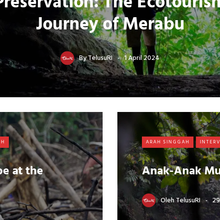
Preservation: The Ecotouris
Journey of Merabu
By
TelusuRI
1 April 2024
SH
ARAH SINGGAH
INTER
be at the
Anak-Anak M
Oleh
TelusuRI
29