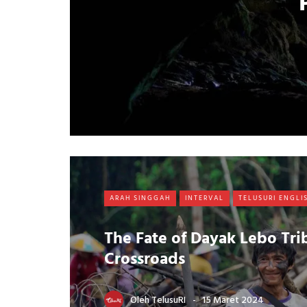
ARAH SINGGAH
INTERVAL
TELUSURI ENGLI
The Fate of Dayak Lebo Tri
Crossroads
Oleh
TelusuRI
15 Maret 2024