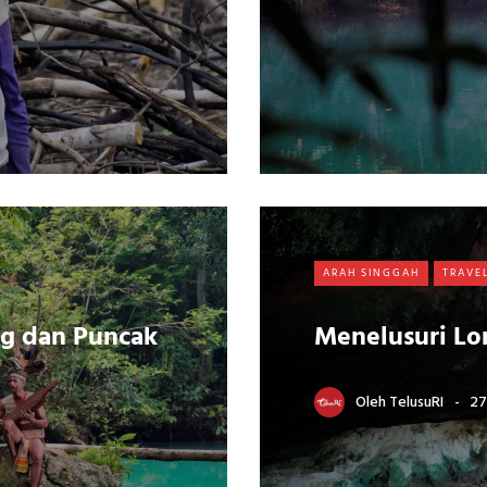
ARAH SINGGAH
TRAVE
g dan Puncak
Menelusuri Lo
Oleh
TelusuRI
27