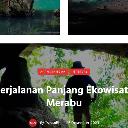
ARAH SINGGAH
INTERVAL
erjalanan Panjang Ekowisa
Merabu
By
TelusuRI
26 Desember 2023