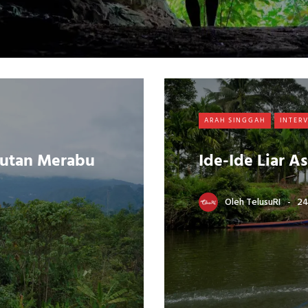
ARAH SINGGAH
INTER
utan Merabu
Ide-Ide Liar As
Oleh
TelusuRI
24