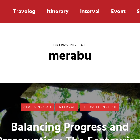
Travelog
Itinerary
Interval
Event
S
BROWSING TAG
merabu
ARAH SINGGAH
INTERVAL
TELUSURI ENGLISH
Balancing Progress and