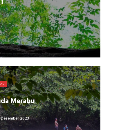
m
VAL
uda Merabu
 Desember 2023