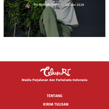
By
Abdillah Danny
22 Juni 2026
Media Perjalanan dan Pariwisata Indonesia
TENTANG
KIRIM TULISAN