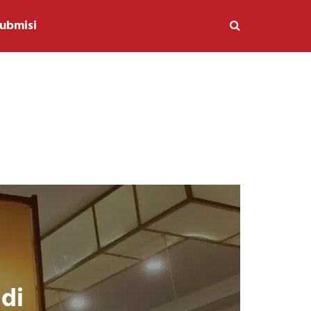
ubmisi
di