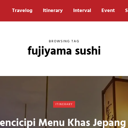
Travelog
Itinerary
Interval
Event
S
BROWSING TAG
fujiyama sushi
ITINERARY
encicipi Menu Khas Jepang 