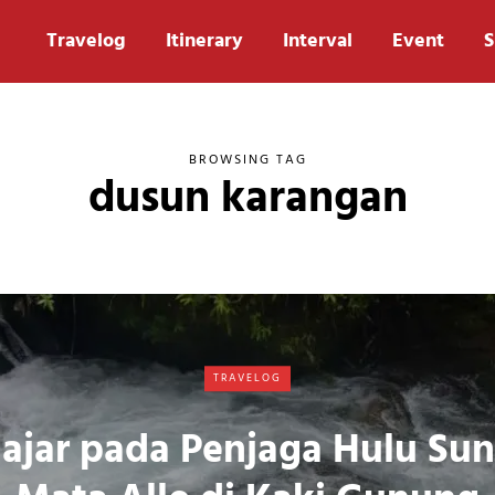
Travelog
Itinerary
Interval
Event
S
BROWSING TAG
dusun karangan
TRAVELOG
lajar pada Penjaga Hulu Sun