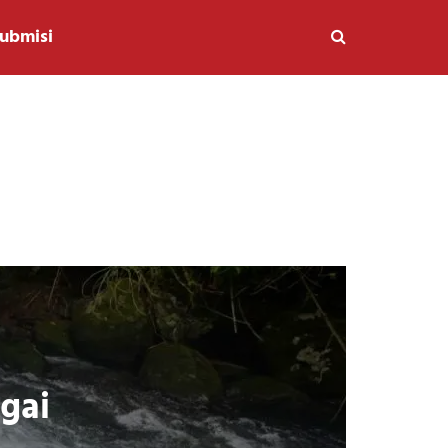
ubmisi
gai