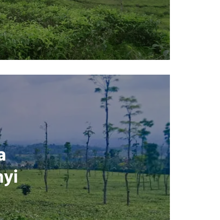
a
nyi