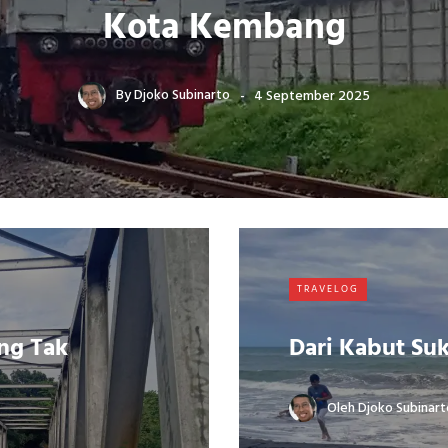
Kota Kembang
By
Djoko Subinarto
4 September 2025
TRAVELOG
ng Tak
Dari Kabut Su
Oleh
Djoko Subinart