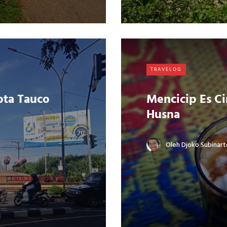
TRAVELOG
ota Tauco
Mencicip Es C
Husna
Oleh
Djoko Subinart