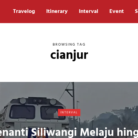
Travelog
Itinerary
Interval
Event
S
BROWSING TAG
cianjur
INTERVAL
nanti Siliwangi Melaju hin