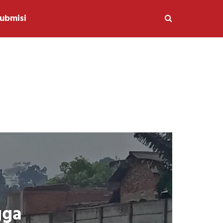
ubmisi
gga