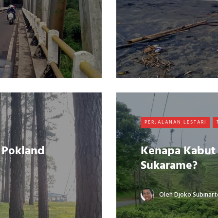
PERJALANAN LESTARI
 Pokland
Kenapa Kabut S
Sukarame?
Oleh
Djoko Subinart