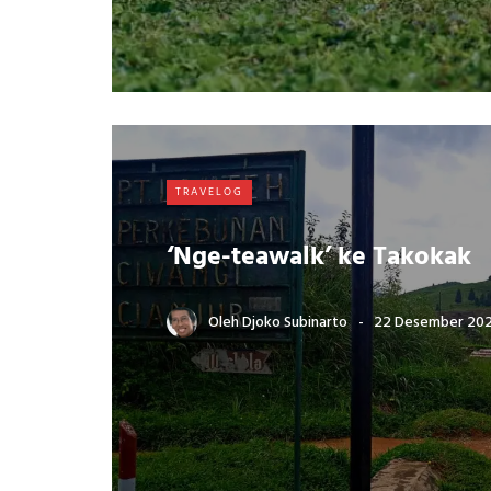
TRAVELOG
‘Nge-teawalk’ ke Takokak
Oleh
Djoko Subinarto
22 Desember 20