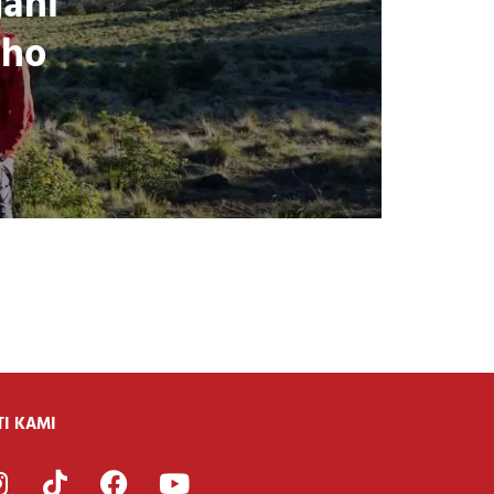
ahi
tho
TI KAMI