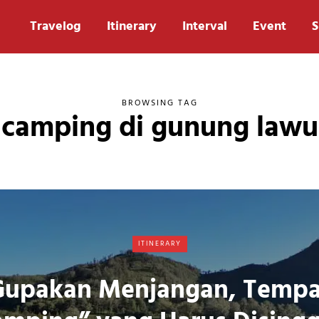
Travelog
Itinerary
Interval
Event
S
BROWSING TAG
camping di gunung lawu
ITINERARY
Gupakan Menjangan, Tempa