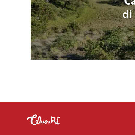
“C
di