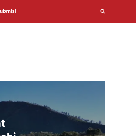
ubmisi
t