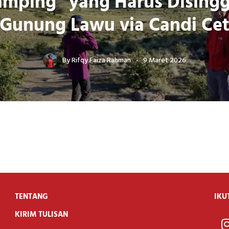
amping” yang Harus Disingg
 Gunung Lawu via Candi Ce
By
Rifqy Faiza Rahman
9 Maret 2026
TENTANG
IKU
KIRIM TULISAN