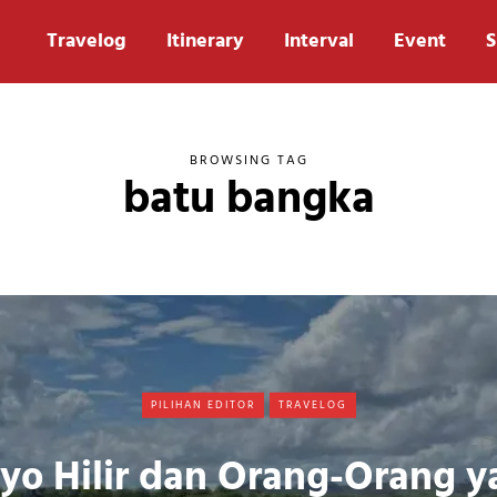
Travelog
Itinerary
Interval
Event
S
BROWSING TAG
batu bangka
PILIHAN EDITOR
TRAVELOG
yo Hilir dan Orang-Orang y