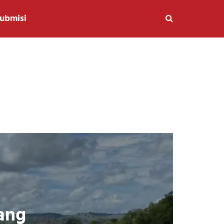
ubmisi
ang