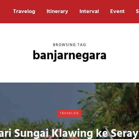
Travelog
Itinerary
Interval
Event
S
BROWSING TAG
banjarnegara
TRAVELOG
ari Sungai Klawing ke Seray