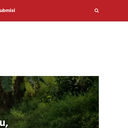
ubmisi
u,