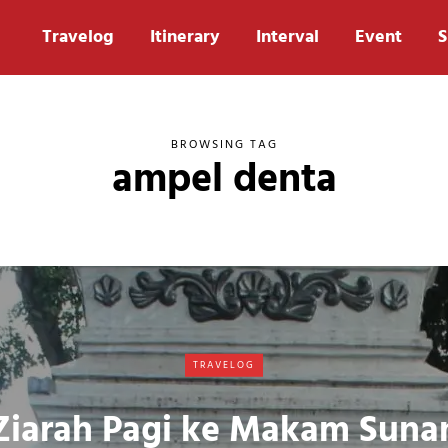
Travelog
Itinerary
Interval
Event
S
BROWSING TAG
ampel denta
TRAVELOG
Ziarah Pagi ke Makam Suna