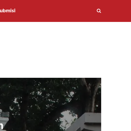
ubmisi
n