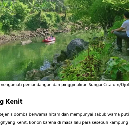
engamati pemandangan dari pinggir aliran Sungai Citarum/Djo
g Kenit
a sejenis domba berwarna hitam dan mempunyai sabuk warna puti
nghyang Kenit, konon karena di masa lalu para sesepuh kampun