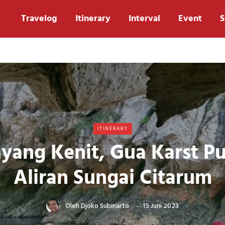
Travelog
Itinerary
Interval
Event
S
ITINERARY
yang Kenit, Gua Karst Pu
Aliran Sungai Citarum
Oleh
Djoko Subinarto
15 Juni 2023