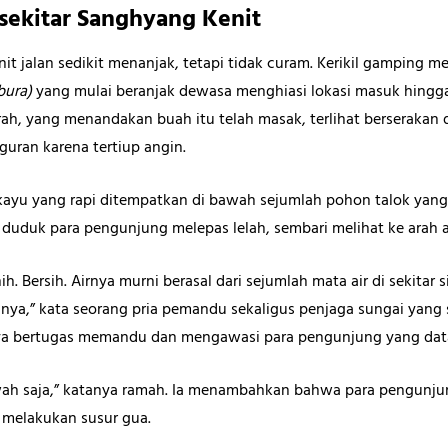
 sekitar Sanghyang Kenit
t jalan sedikit menanjak, tetapi tidak curam. Kerikil gamping m
bura)
yang mulai beranjak dewasa menghiasi lokasi masuk hingga
ah, yang menandakan buah itu telah masak, terlihat berserakan 
uran karena tertiup angin.
yu yang rapi ditempatkan di bawah sejumlah pohon talok yang
 duduk para pengunjung melepas lelah, sembari melihat ke arah a
nih. Bersih. Airnya murni berasal dari sejumlah mata air di sekita
innya,” kata seorang pria pemandu sekaligus penjaga sungai yang 
nya bertugas memandu dan mengawasi para pengunjung yang dat
wah saja,” katanya ramah. Ia menambahkan bahwa para pengunjun
u melakukan susur gua.