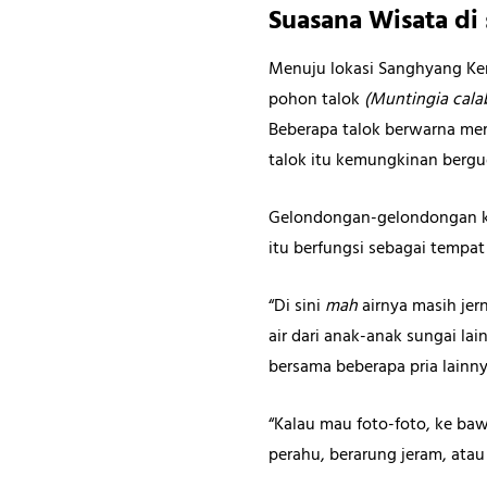
Suasana Wisata di
Menuju lokasi Sanghyang Keni
pohon talok
(Muntingia cala
Beberapa talok berwarna mer
talok itu kemungkinan bergug
Gelondongan-gelondongan ka
itu berfungsi sebagai tempat
“Di sini
mah
airnya masih jer
air dari anak-anak sungai la
bersama beberapa pria lain
“Kalau mau foto-foto, ke ba
perahu, berarung jeram, ata