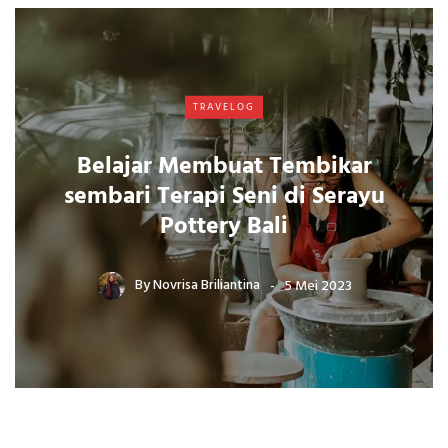
TRAVELOG
Belajar Membuat Tembikar
sembari Terapi Seni di Serayu
Pottery Bali
By
Novrisa Briliantina
5 Mei 2023