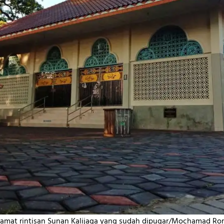
ramat rintisan Sunan Kalijaga yang sudah dipugar/Mochamad Ro