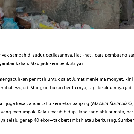
anyak sampah di sudut petilasannya. Hati-hati, para pembuang 
yambar kalian. Mau jadi kera berikutnya?
 mengacuhkan perintah untuk salat Jumat menjelma monyet, kini 
berubah wujud. Mungkin bukan bentuknya, tapi kelakuannya jadi 
l juga kesal, andai tahu kera ekor panjang (
Macaca fascicularis
ng menumpuk. Kalau masih hidup, Jane sang ahli primata, pasti 
aya selalu genap 40 ekor—tak bertambah atau berkurang. Sumber