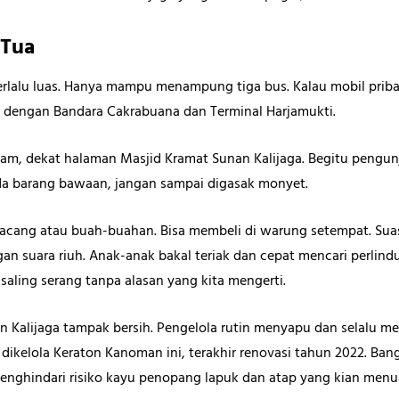
 Tua
erlalu luas. Hanya mampu menampung tiga bus. Kalau mobil priba
g dengan Bandara Cakrabuana dan Terminal Harjamukti.
dalam, dekat halaman Masjid Kramat Sunan Kalijaga. Begitu peng
a barang bawaan, jangan sampai digasak monyet.
acang atau buah-buahan. Bisa membeli di warung setempat. Sua
an suara riuh. Anak-anak bakal teriak dan cepat mencari perli
aling serang tanpa alasan yang kita mengerti.
 Kalijaga tampak bersih. Pengelola rutin menyapu dan selalu m
dikelola Keraton Kanoman ini, terakhir renovasi tahun 2022. Bang
nghindari risiko kayu penopang lapuk dan atap yang kian menu