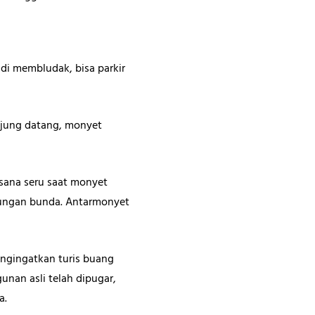
di membludak, bisa parkir
unjung datang, monyet
sana seru saat monyet
ndungan bunda. Antarmonyet
engingatkan turis buang
unan asli telah dipugar,
a.