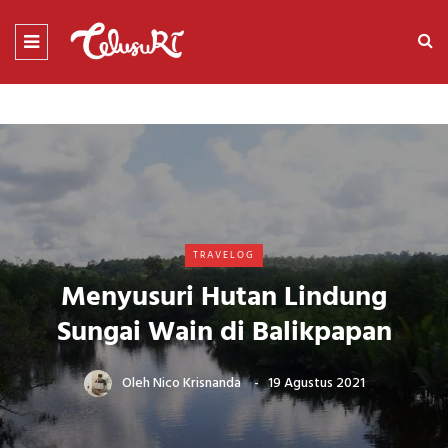
TRAVELOG
Menyusuri Hutan Lindung
Sungai Wain di Balikpapan
Oleh
Nico Krisnanda
19 Agustus 2021