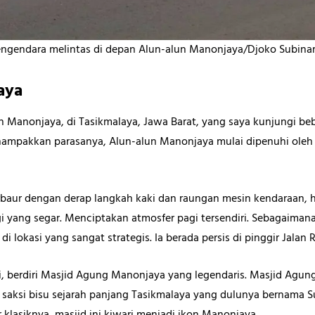
ngendara melintas di depan Alun-alun Manonjaya/Djoko Subina
aya
 Manonjaya, di Tasikmalaya, Jawa Barat, yang saya kunjungi beb
nampakkan parasanya, Alun-alun Manonjaya mulai dipenuhi oleh 
rbaur dengan derap langkah kaki dan raungan mesin kendaraan,
 yang segar. Menciptakan atmosfer pagi tersendiri. Sebagaima
i lokasi yang sangat strategis. Ia berada persis di pinggir Jala
ini, berdiri Masjid Agung Manonjaya yang legendaris. Masjid Ag
saksi bisu sejarah panjang Tasikmalaya yang dulunya bernama Su