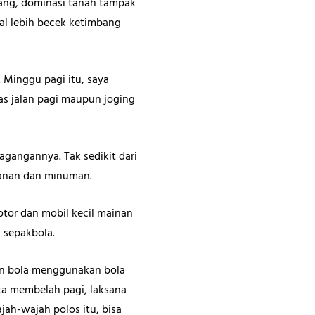
ang, dominasi tanah tampak
al lebih becek ketimbang
 Minggu pagi itu, saya
as jalan pagi maupun joging
gangannya. Tak sedikit dari
kanan dan minuman.
otor dan mobil kecil mainan
 sepakbola.
ain bola menggunakan bola
eka membelah pagi, laksana
ah-wajah polos itu, bisa