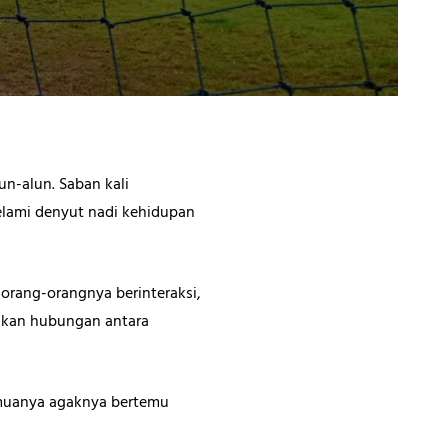
un-alun. Saban kali
elami denyut nadi kehidupan
 orang-orangnya berinteraksi,
takan hubungan antara
emuanya agaknya bertemu