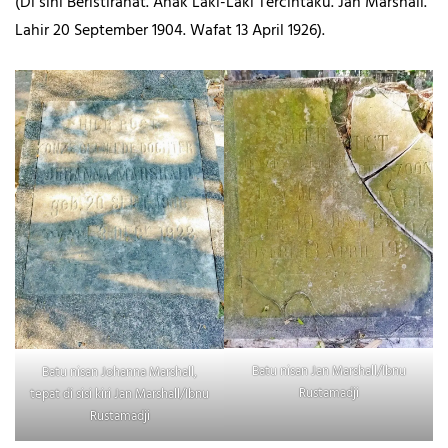
(Di sini Beristirahat. Anak Laki-Laki Tercintaku. Jan Marshall.
Lahir 20 September 1904. Wafat 13 April 1926).
Batu nisan Jan Marshall/Ibnu
Batu nisan Johanna Marshall,
Rustamadji
tepat di sisi kiri Jan Marshall/Ibnu
Rustamadji