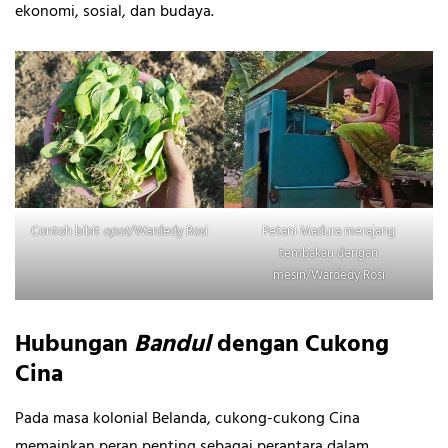
ekonomi, sosial, dan budaya.
Contoh bibit
opot
/Wardedy Rosi
Petani Madura merajang
tembakau dengan
mesin/Wardedy Rosi
Hubungan
Bandul
dengan Cukong
Cina
Pada masa kolonial Belanda, cukong-cukong Cina
memainkan peran penting sebagai perantara dalam