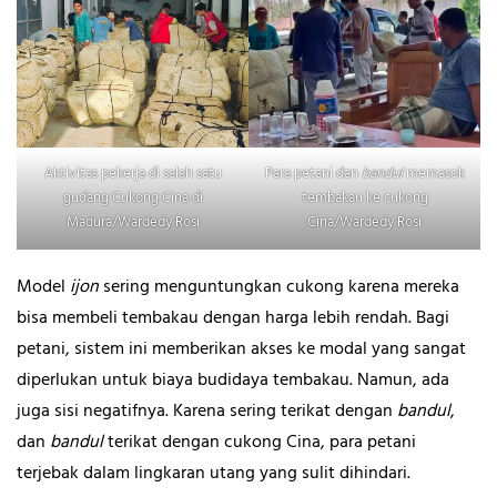
Aktivitas pekerja di salah satu
Para petani dan
bandul
memasok
gudang Cukong Cina di
tembakau ke cukong
Madura/Wardedy Rosi
Cina/Wardedy Rosi
Model
ijon
sering menguntungkan cukong karena mereka
bisa membeli tembakau dengan harga lebih rendah. Bagi
petani, sistem ini memberikan akses ke modal yang sangat
diperlukan untuk biaya budidaya tembakau. Namun, ada
juga sisi negatifnya. Karena sering terikat dengan
bandul
,
dan
bandul
terikat dengan cukong Cina, para petani
terjebak dalam lingkaran utang yang sulit dihindari.