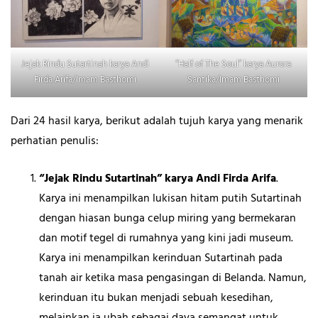
Jejak Rindu Sutartinah karya Andi
“Half of The Soul” karya Aurora
Firda Arifa/Imam Basthomi
Santika/Imam Basthomi
Dari 24 hasil karya, berikut adalah tujuh karya yang menarik
perhatian penulis:
“Jejak Rindu Sutartinah” karya Andi Firda Arifa
.
Karya ini menampilkan lukisan hitam putih Sutartinah
dengan hiasan bunga celup miring yang bermekaran
dan motif tegel di rumahnya yang kini jadi museum.
Karya ini menampilkan kerinduan Sutartinah pada
tanah air ketika masa pengasingan di Belanda. Namun,
kerinduan itu bukan menjadi sebuah kesedihan,
melainkan ia ubah sebagai daya semangat untuk