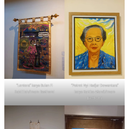
“Lentera” karya Bulan Fi
“Potret Nyi Hadjar Dewantara”
Sabilillah/Imam Basthomi
karya Kartika Afandi/Imam
Basthomi