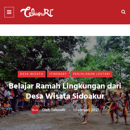
DESA WISATA
ITINERARY
PERJALANAN LESTARI
Belajar Ramah Lingkungan dari
Desa Wisata Sidoakur
Oleh
TelusuRI
1 Februari 2021