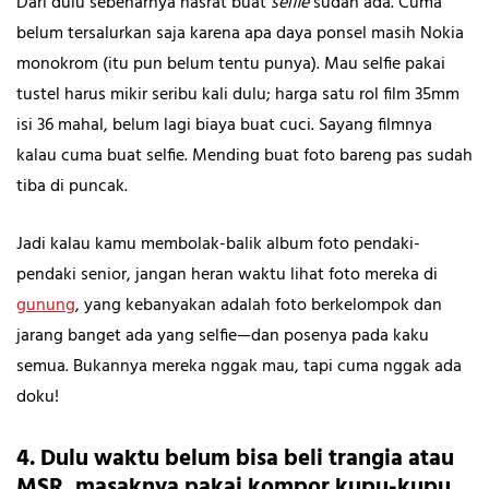
Dari dulu sebenarnya hasrat buat
selfie
sudah ada. Cuma
belum tersalurkan saja karena apa daya ponsel masih Nokia
monokrom (itu pun belum tentu punya). Mau selfie pakai
tustel harus mikir seribu kali dulu; harga satu rol film 35mm
isi 36 mahal, belum lagi biaya buat cuci. Sayang filmnya
kalau cuma buat selfie. Mending buat foto bareng pas sudah
tiba di puncak.
Jadi kalau kamu membolak-balik album foto pendaki-
pendaki senior, jangan heran waktu lihat foto mereka di
gunung
, yang kebanyakan adalah foto berkelompok dan
jarang banget ada yang selfie—dan posenya pada kaku
semua. Bukannya mereka nggak mau, tapi cuma nggak ada
doku!
4. Dulu waktu belum bisa beli trangia atau
MSR, masaknya pakai kompor kupu-kupu…