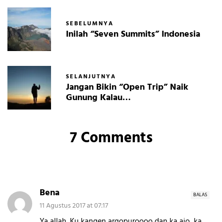
SEBELUMNYA
Inilah “Seven Summits” Indonesia
SELANJUTNYA
Jangan Bikin “Open Trip” Naik
Gunung Kalau…
7 Comments
Bena
BALAS
11 Agustus 2017 at 07:17
Ya allah. Ku kangen argopuroooo dan ka ajo, ka