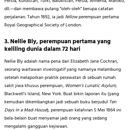
Persia, Kurdistan, Turki, Balukistan, Persia, Armenia, Maroko,
dll.—dan membawa pulang “oleh-oleh” berupa catatan
perjalanan. Tahun 1892, ia jadi
fellow
perempuan pertama
Royal Geographical Society of London.
3. Nellie Bly, perempuan pertama yang
keliling dunia dalam 72 hari
Nellie Bly adalah nama pena dari Elizabeth Jane Cochran,
seorang wartawan investigatif yang namanya melambung
setelah melaporkan praktik perawatan di sebuah rumah
sakit jiwa khusus perempuan,
Women’s Lunatic Asylum
,
Blackwell’s Island, New York. Buat bikin laporan itu (yang
kemudian dikembangkan jadi sebuah buku berjudul
Ten
Days in a Mad-House
), perempuan kelahiran 5 Mei 1864 ini
bela-belain buat menyamar jadi orang yang sedang
mengalami gangguan kejiwaan.