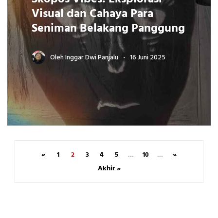
Visual dan Cahaya Para
Seniman Belakang Panggung
Oleh
Inggar Dwi Panjalu
16 Juni 2025
«
1
2
3
4
5
...
10
...
»
Akhir »