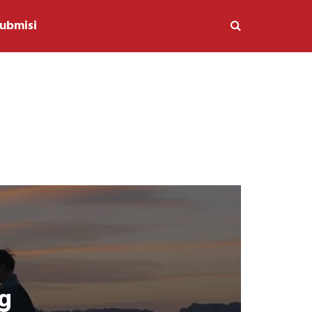
ubmisi
g