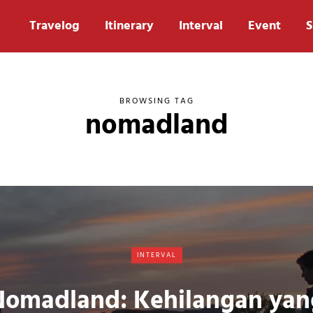
Travelog
Itinerary
Interval
Event
S
BROWSING TAG
nomadland
INTERVAL
Nomadland: Kehilangan yan