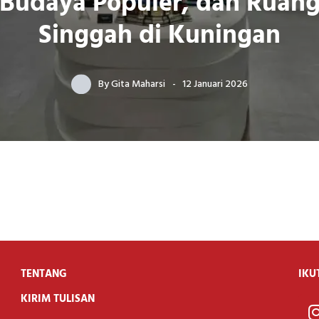
Budaya Populer, dan Ruan
Singgah di Kuningan
By
Gita Maharsi
12 Januari 2026
TENTANG
IKU
KIRIM TULISAN