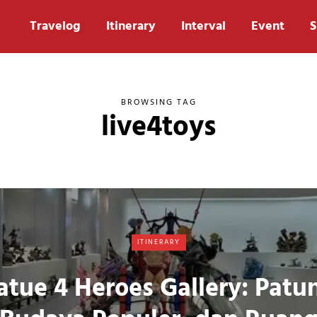
Travelog
Itinerary
Interval
Event
S
BROWSING TAG
live4toys
ITINERARY
atue 4 Heroes Gallery: Patu