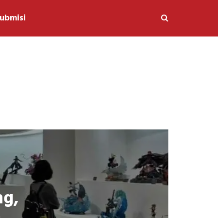
ubmisi
ng,