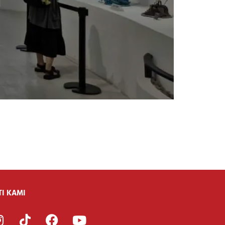
g
TI KAMI