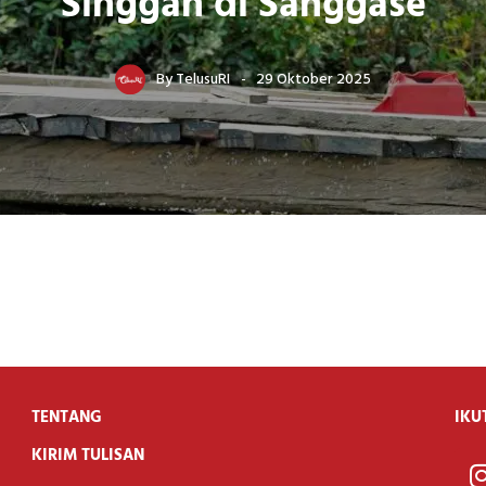
Singgah di Sanggase
By
TelusuRI
29 Oktober 2025
TENTANG
IKU
KIRIM TULISAN