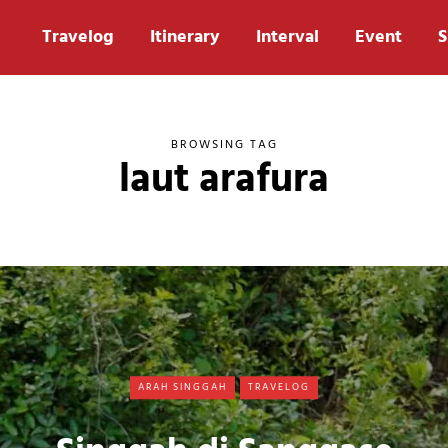
Travelog
Itinerary
Interval
Event
S
BROWSING TAG
laut arafura
ARAH SINGGAH
TRAVELOG