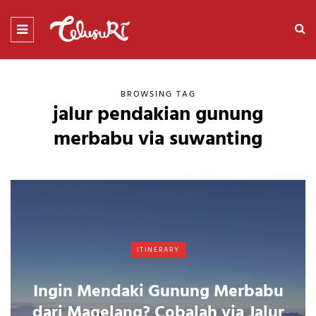
BROWSING TAG
jalur pendakian gunung
merbabu via suwanting
ITINERARY
Ingin Mendaki Gunung Merbabu
dari Magelang? Cobalah via Jalur