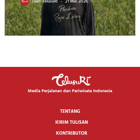
Oleh
TelusuRI
21 Mei 2026
Media Perjalanan dan Pariwisata Indonesia
TENTANG
KIRIM TULISAN
KONTRIBUTOR