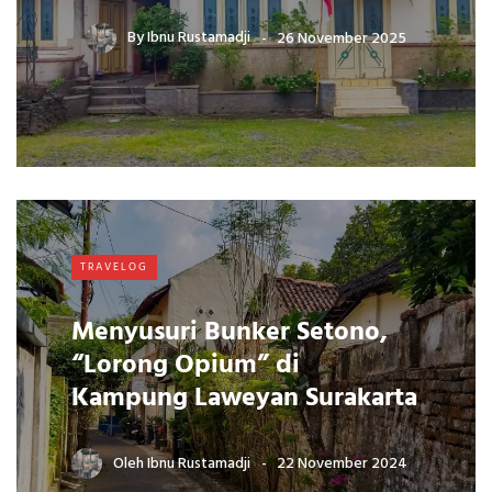
By
Ibnu Rustamadji
26 November 2025
TRAVELOG
Menyusuri Bunker Setono,
“Lorong Opium” di
Kampung Laweyan Surakarta
Oleh
Ibnu Rustamadji
22 November 2024