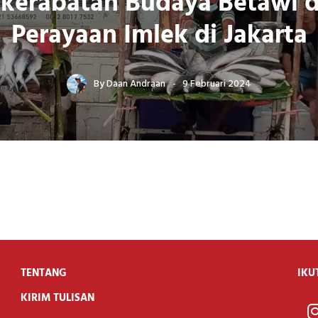
kerabatan Budaya Betawi 
Perayaan Imlek di Jakarta
By
Daan Andraan
9 Februari 2024
TENTANG
IKU
KIRIM TULISAN