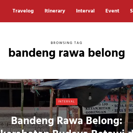
Travelog
Itinerary
Interval
Event
S
BROWSING TAG
bandeng rawa belong
INTERVAL
Bandeng Rawa Belong: